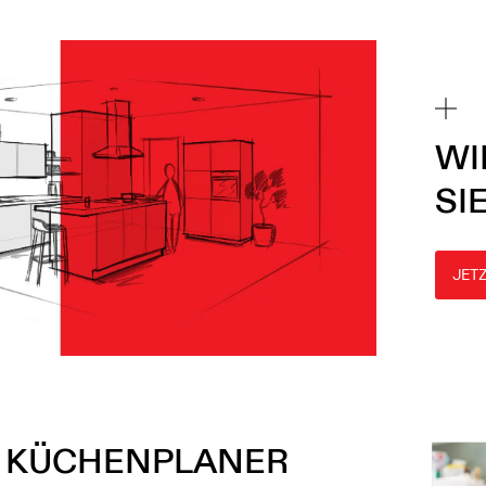
WI
SI
JET
 KÜCHENPLANER