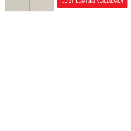
JETZT BERATUNG VEREINBAREN
ELEKTROGERÄTE AUF BEDIENHÖHE SCHONEN DEN RÜCKEN.